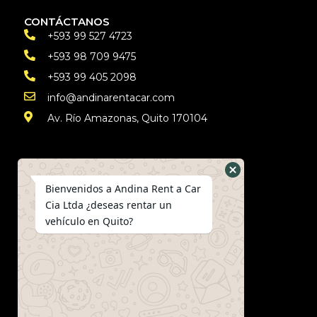
CONTÁCTANOS
+593 99 527 4723
+593 98 709 9475
+593 99 405 2098
info@andinarentacar.com
Av. Río Amazonas, Quito 170104
LEGAL
Seguros
Bienvenidos a Andina Rent a Car
Preguntas frecuentes
Cia Ltda ¿deseas rentar un
Políticas de privacidad
vehículo en Quito?
Términos y condiciones
Requisitos para rentar un vehículo
SÍGUENOS