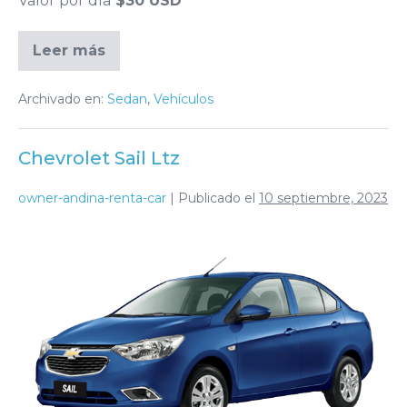
Valor por día
$30 USD
Leer más
Archivado en:
Sedan
,
Vehículos
Chevrolet Sail Ltz
owner-andina-renta-car
|
Publicado el
10 septiembre, 2023